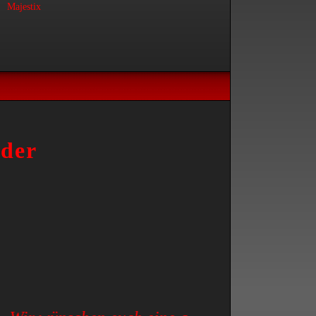
Majestix
der