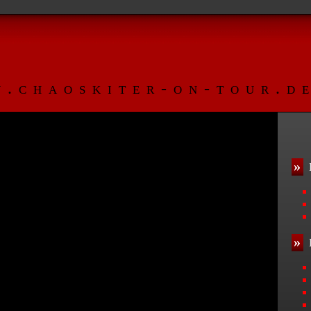
.chaoskiter-on-tour.
»
»